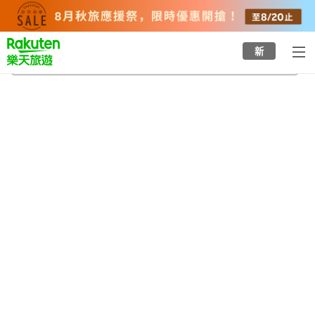
to
top
page
新
南九州
2026/8/24
-
2026/8/25
每間
2
人
•
1
間房