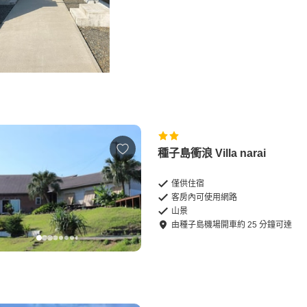
種子島衝浪 Villa narai
僅供住宿
客房內可使用網路
山景
由
種子島機場
開車
約
25
分鐘可達