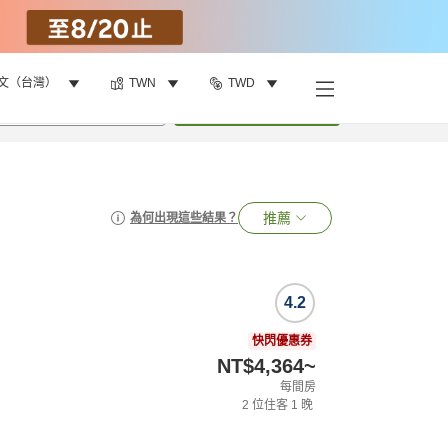
文（台灣）
TWN
TWD
•
1
間房
搜尋
推薦
為何出現這些結果？
4.2
快閃優惠券
NT$4,364
~
每間房
2
位住客
1
晚