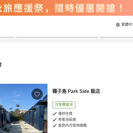
繁體中
2026/8/22
2026/8/23
每間
2
人
宿
種子島 Park Side 飯店
可免費取消
僅供住宿
有衛浴設施
客房內可使用網路