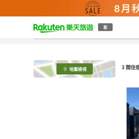
t
新
o
p
P
a
g
e
3
間住
地圖檢視
_
s
e
a
r
c
h