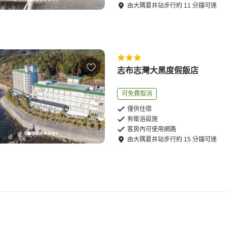
由
大隅夏井站
步行
約
11
分鐘可達
志布志灣大黑度假飯店
可免費取消
僅供住宿
有衛浴設施
客房內可使用網路
由
大隅夏井站
步行
約
15
分鐘可達