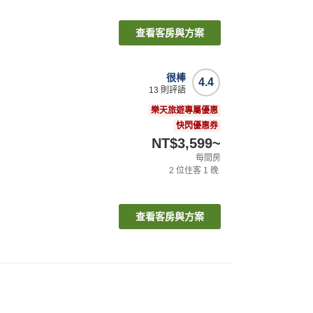
查看客房與方案
很棒
4.4
13
則評語
樂天旅遊專屬優惠
快閃優惠券
NT$3,599
~
每間房
2
位住客
1
晚
查看客房與方案