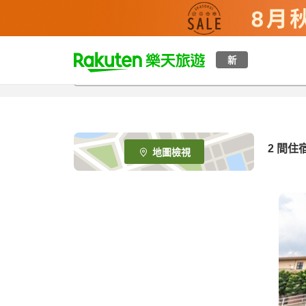
t
新
o
p
P
a
g
e
2
間住
地圖檢視
_
s
e
a
r
c
h