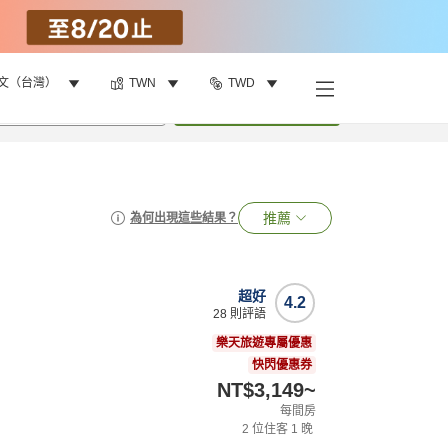
文（台灣）
TWN
TWD
•
1
間房
搜尋
推薦
為何出現這些結果？
超好
4.2
28
則評語
樂天旅遊專屬優惠
快閃優惠券
NT$3,149
~
每間房
2
位住客
1
晚