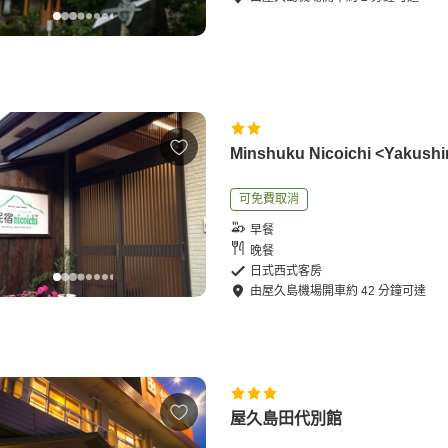
Minshuku Nicoichi <Yakush
可免費取消
早餐
晚餐
日式西式客房
由
屋久島機場
開車
約
42
分鐘可達
屋久島田代別館