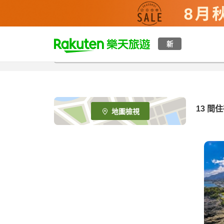
t
新
o
p
P
a
g
e
13
間住
地圖檢視
_
s
e
a
r
c
h