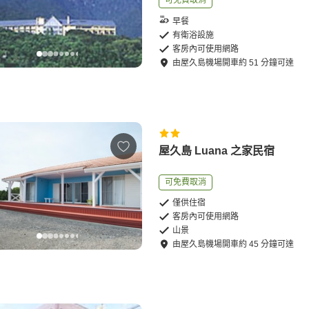
可免費取消
早餐
有衛浴設施
客房內可使用網路
由
屋久島機場
開車
約
51
分鐘可達
屋久島 Luana 之家民宿
可免費取消
僅供住宿
客房內可使用網路
山景
由
屋久島機場
開車
約
45
分鐘可達