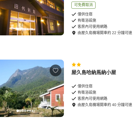
可免費取消
僅供住宿
有衛浴設施
客房內可使用網路
由
屋久島機場
開車
約
22
分鐘可達
屋久島哈納馬納小屋
僅供住宿
有衛浴設施
客房內可使用網路
由
屋久島機場
開車
約
40
分鐘可達