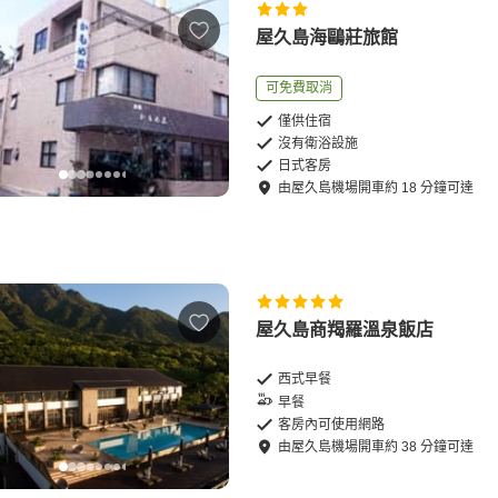
屋久島海鷗莊旅館
可免費取消
僅供住宿
沒有衛浴設施
日式客房
由
屋久島機場
開車
約
18
分鐘可達
屋久島商羯羅溫泉飯店
西式早餐
早餐
客房內可使用網路
由
屋久島機場
開車
約
38
分鐘可達