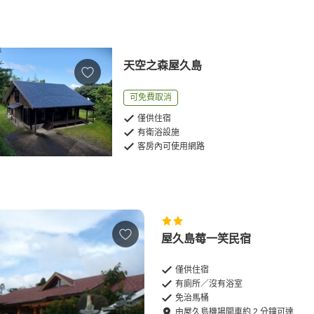
天空之森屋久島
可免費取消
僅供住宿
有衛浴設施
客房內可使用網路
屋久島莓一笑民宿
僅供住宿
有廁所／沒有浴室
免治馬桶
由
屋久島機場
開車
約
2
分鐘可達