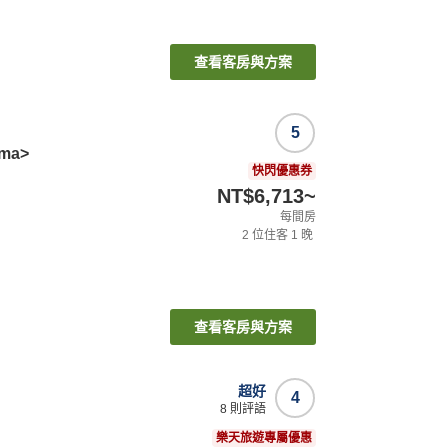
查看客房與方案
5
ima>
快閃優惠券
NT$6,713
~
每間房
2
位住客
1
晚
查看客房與方案
超好
4
8
則評語
樂天旅遊專屬優惠