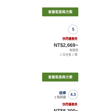
查看客房與方案
5
快閃優惠券
NT$2,669
~
每間房
2
位住客
1
晚
查看客房與方案
很棒
4.3
2
則評語
快閃優惠券
NT$8,300
~