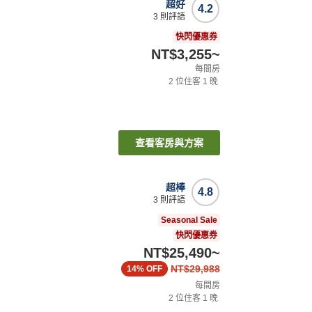
超好
4.2
3
則評語
快閃優惠券
NT$3,255
~
每間房
2
位住客
1
晚
查看客房與方案
超棒
4.8
3
則評語
Seasonal Sale
快閃優惠券
NT$25,490
~
NT$29,988
14%
OFF
每間房
2
位住客
1
晚