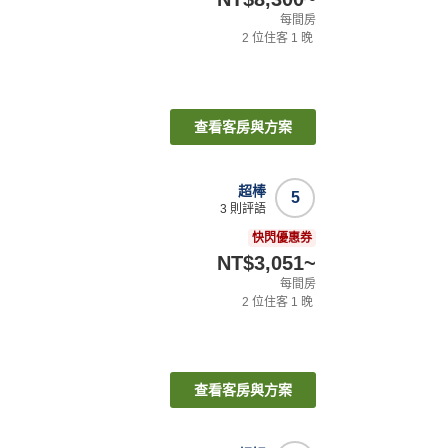
每間房
2
位住客
1
晚
查看客房與方案
超棒
5
3
則評語
快閃優惠券
NT$3,051
~
每間房
2
位住客
1
晚
查看客房與方案