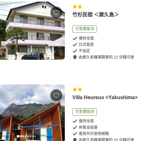
竹杉民宿 ＜屋久島＞
可免費取消
僅供住宿
日式客房
不指定
由
屋久島機場
開車
約
22
分鐘可達
Villa Heureux <Yakushima>
可免費取消
僅供住宿
有衛浴設施
客房內可使用網路
由
屋久島機場
開車
約
16
分鐘可達