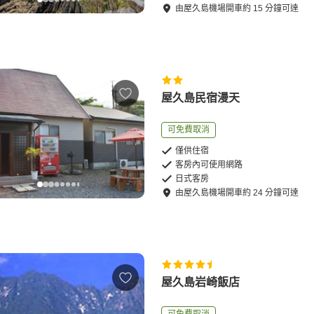
由
屋久島機場
開車
約
15
分鐘可達
屋久島民宿漫天
可免費取消
僅供住宿
客房內可使用網路
日式客房
由
屋久島機場
開車
約
24
分鐘可達
屋久島岩崎飯店