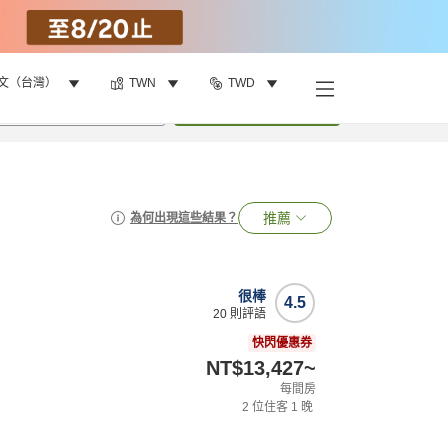
文（台灣）
TWN
TWD
•
1
間房
搜尋
推薦
為何出現這些結果？
很棒
4.5
20
則評語
快閃優惠券
NT$13,427
~
每間房
2
位住客
1
晚