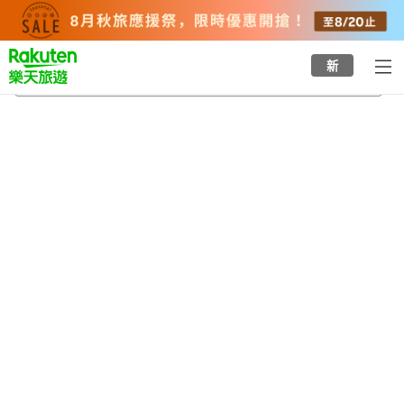
to
top
page
新
屋久杉森林樂園
2026/8/22
-
2026/8/23
每間
2
人
•
1
間房