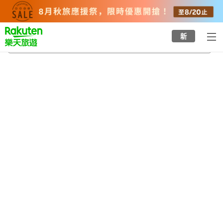
to
top
page
新
吹上溫泉
2026/8/20
-
2026/8/21
每間
2
人
•
1
間房