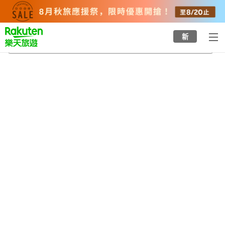
to
top
page
新
妙見溫泉
2026/8/21
-
2026/8/22
每間
2
人
•
1
間房