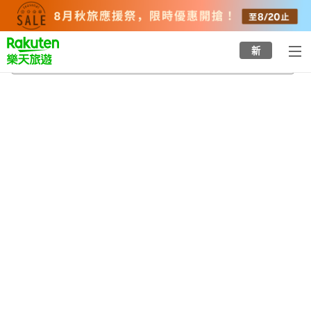
to
top
page
新
箱根町
2026/8/20
-
2026/8/21
每間
2
人
•
1
間房