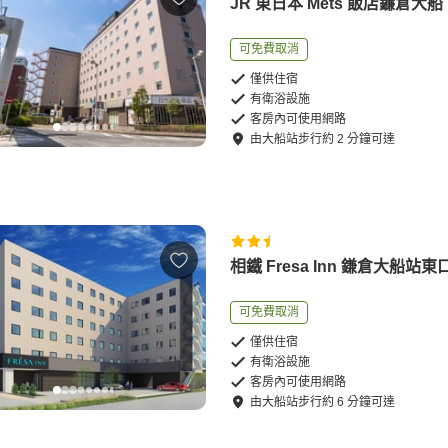
JR 東日本 Mets 飯店鐮倉大船
可免費取消
僅供住宿
有衛浴設施
客房內可使用網路
由
大船站
步行
約
2
分鐘可達
相鐵 Fresa Inn 鎌倉大船站東
可免費取消
僅供住宿
有衛浴設施
客房內可使用網路
由
大船站
步行
約
6
分鐘可達