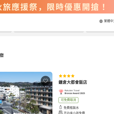
繁體中
2026/8/22
2026/8/23
每間
2
人
宿
鎌倉大都會飯店
可免費取消
免費瓶裝水
不佔床小孩免費