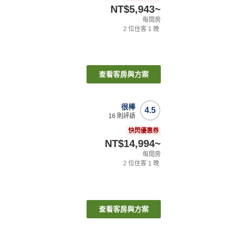
NT$5,943
~
每間房
2
位住客
1
晚
查看客房與方案
很棒
4.5
16
則評語
快閃優惠券
NT$14,994
~
每間房
2
位住客
1
晚
查看客房與方案