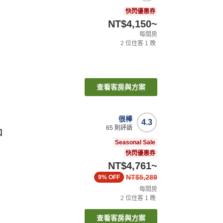
快閃優惠券
NT$4,150
~
每間房
2
位住客
1
晚
查看客房與方案
很棒
4.3
65
則評語
口
Seasonal Sale
快閃優惠券
NT$4,761
~
NT$5,289
9%
OFF
每間房
2
位住客
1
晚
查看客房與方案