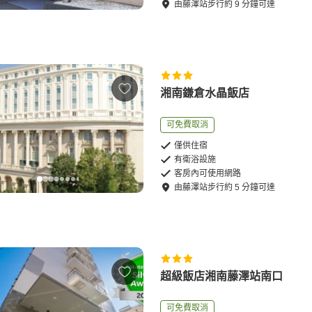
由
藤澤站
步行
約
9
分鐘可達
湘南鎌倉水晶飯店
可免費取消
僅供住宿
有衛浴設施
客房內可使用網路
由
藤澤站
步行
約
5
分鐘可達
超級飯店湘南藤澤站南口
可免費取消