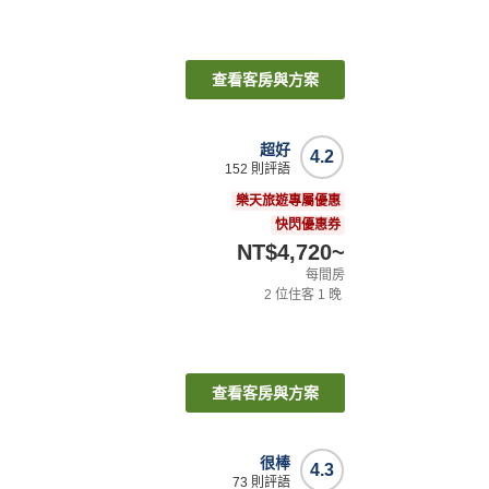
查看客房與方案
超好
4.2
152
則評語
樂天旅遊專屬優惠
快閃優惠券
NT$4,720
~
每間房
2
位住客
1
晚
查看客房與方案
很棒
4.3
73
則評語