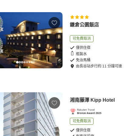
鎌倉公園飯店
可免費取消
僅供住宿
瓶裝水
免治馬桶
由
長谷站
步行
約
11
分鐘可達
湘南藤澤 Kipp Hotel
可免費取消
僅供住宿