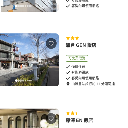
有衛浴設施
客房內可使用網路
鐮倉 GEN 飯店
可免費取消
僅供住宿
有衛浴設施
客房內可使用網路
由
鎌倉站
步行
約
11
分鐘可達
藤澤 EN 飯店