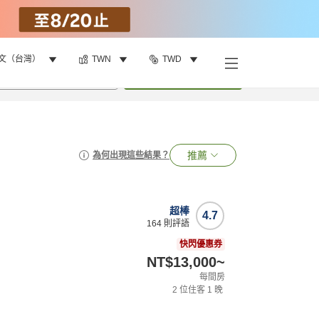
文（台灣）
TWN
TWD
•
1
間房
搜尋
推薦
為何出現這些結果？
超棒
4.7
164
則評語
快閃優惠券
NT$13,000
~
每間房
2
位住客
1
晚