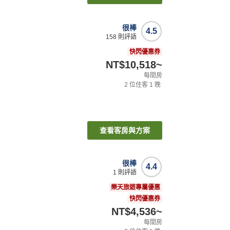
很棒
4.5
158
則評語
快閃優惠券
NT$10,518
~
每間房
2
位住客
1
晚
查看客房與方案
很棒
4.4
1
則評語
樂天旅遊專屬優惠
快閃優惠券
NT$4,536
~
每間房