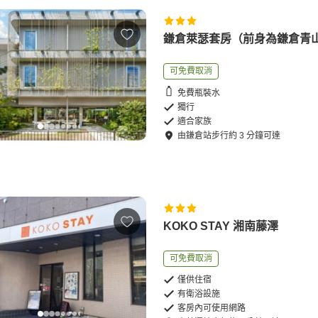
鎌倉萊瑟套房（前身為鎌倉青
可免費取消
免費瓶裝水
獨行
適合家族
由
鎌倉站
步行
約
3
分鐘可達
KOKO STAY 湘南藤澤
可免費取消
僅供住宿
有衛浴設施
客房內可使用網路