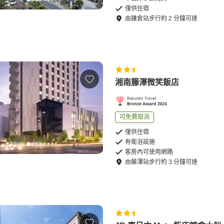
僅供住宿
由
鎌倉站
步行
約
2
分鐘可達
湘南籐澤微笑飯店
可免費取消
僅供住宿
有衛浴設施
客房內可使用網路
由
藤澤站
步行
約
3
分鐘可達