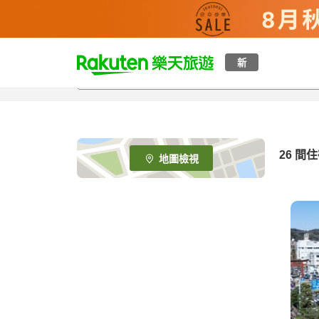
t
新
o
p
P
a
g
e
26
間住
地圖檢視
_
s
e
a
r
c
h