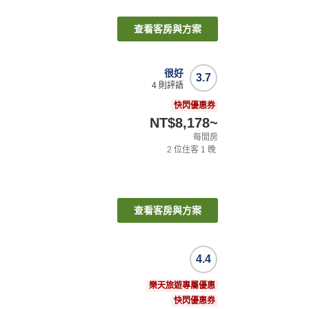
查看客房與方案
很好
3.7
4
則評語
快閃優惠券
NT$8,178
~
每間房
2
位住客
1
晚
查看客房與方案
4.4
樂天旅遊專屬優惠
快閃優惠券