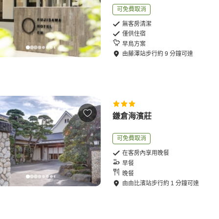
可免費取消
無客房清潔
僅供住宿
早鳥方案
由
藤澤站
步行
約
9
分鐘可達
鎌倉海濱莊
可免費取消
在客房內享用晚餐
早餐
晚餐
由
由比濱站
步行
約
1
分鐘可達