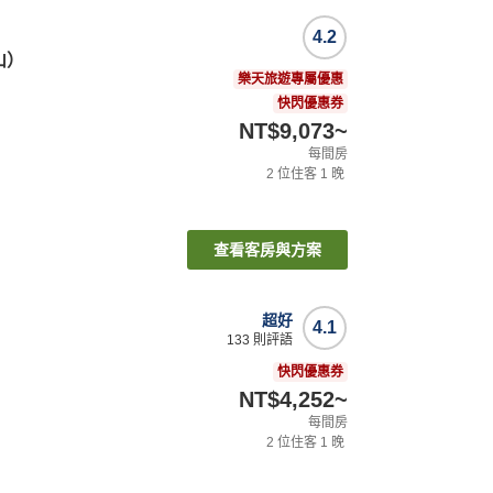
4.2
山）
樂天旅遊專屬優惠
快閃優惠券
NT$9,073
~
每間房
2
位住客
1
晚
查看客房與方案
超好
4.1
133
則評語
快閃優惠券
NT$4,252
~
每間房
2
位住客
1
晚