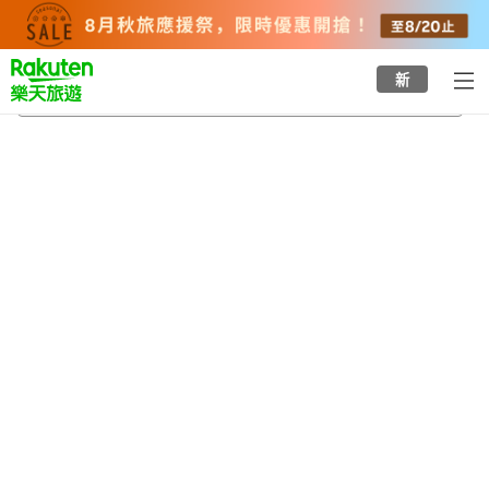
to
top
page
新
市立夢見崎動物公園
2026/8/21
-
2026/8/22
每間
2
人
•
1
間房