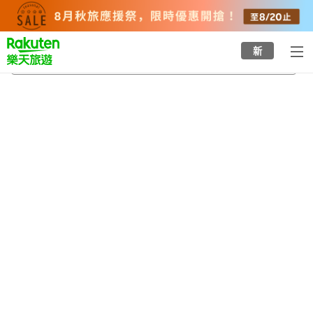
to
top
page
新
相州真鶴貴船神社
2026/8/21
-
2026/8/22
每間
2
人
•
1
間房