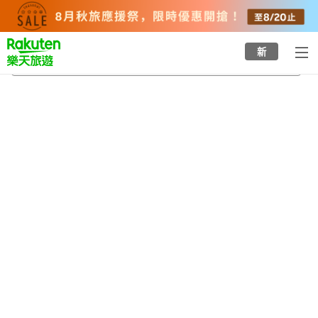
to
top
page
新
橫濱市三殿台考古館
2026/8/23
-
2026/8/24
每間
2
人
•
1
間房