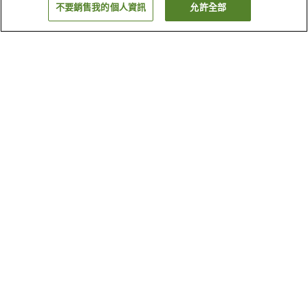
不要銷售我的個人資訊
允許全部
返回
2
間住宿
為何出現這些結果？