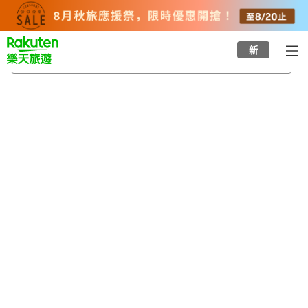
to
top
page
新
木賀溫泉
2026/8/22
-
2026/8/23
每間
2
人
•
1
間房