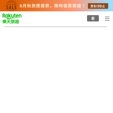
to
top
page
新
安藝站
2026/8/23
-
2026/8/24
每間
2
人
•
1
間房