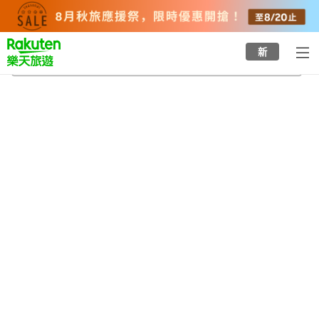
to
top
page
新
介良通站
2026/8/21
-
2026/8/22
每間
2
人
•
1
間房