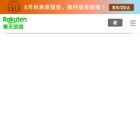
to
top
page
新
高須站
2026/8/22
-
2026/8/23
每間
2
人
•
1
間房