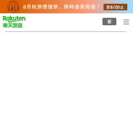
to
top
page
新
電鐵總站大樓前站
2026/8/21
-
2026/8/22
每間
2
人
•
1
間房