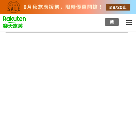
to
top
page
新
湯野森溫泉
2026/8/23
-
2026/8/24
每間
2
人
•
1
間房