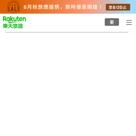
to
top
page
新
熊本機場
2026/8/23
-
2026/8/24
每間
2
人
•
1
間房