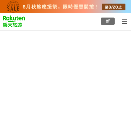
to
top
page
新
蘆北町
2026/8/23
-
2026/8/24
每間
2
人
•
1
間房