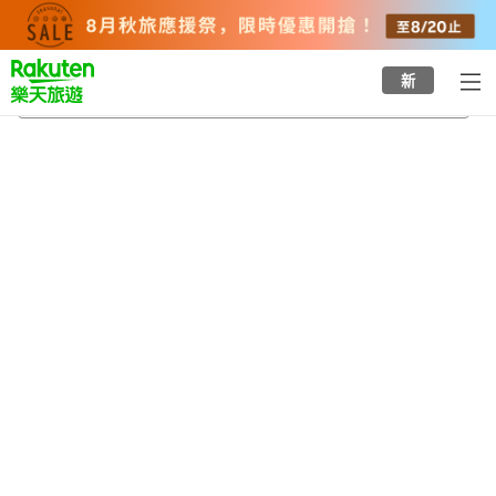
to
top
page
新
阿蘇站
2026/8/22
-
2026/8/23
每間
2
人
•
1
間房