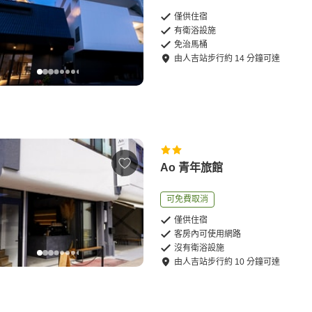
僅供住宿
有衛浴設施
免治馬桶
由
人吉站
步行
約
14
分鐘可達
Ao 青年旅館
可免費取消
僅供住宿
客房內可使用網路
沒有衛浴設施
由
人吉站
步行
約
10
分鐘可達