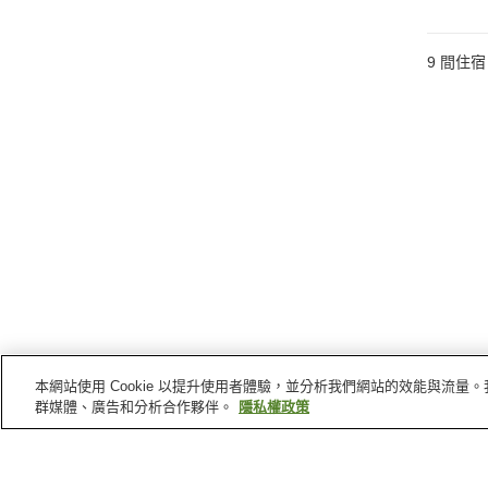
9
間住宿
本網站使用 Cookie 以提升使用者體驗，並分析我們網站的效能與流
群媒體、廣告和分析合作夥伴。
隱私權政策
人吉
的車站
大畑站
相良藩願成寺站