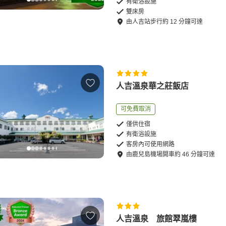
有衛浴設施
雙床房
由
人吉站
步行
約
12
分鐘可達
人吉溫泉華之莊飯店
可免費取消
僅供住宿
有衛浴設施
客房內可使用網路
由
鹿兒島機場
開車
約
46
分鐘可達
人吉溫泉 旅館翠嵐樓