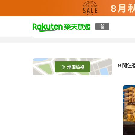
t
新
o
p
P
a
g
e
9
間住
地圖檢視
_
s
e
a
r
c
h