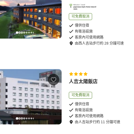
可免費取消
僅供住宿
有衛浴設施
客房內可使用網路
由
西人吉站
步行
約
28
分鐘可達
人吉太陽飯店
可免費取消
僅供住宿
有衛浴設施
客房內可使用網路
由
人吉站
步行
約
11
分鐘可達