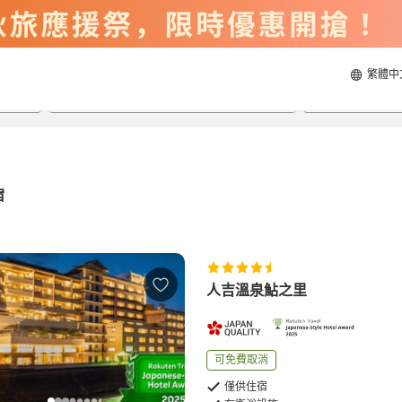
繁體中
2026/8/23
2026/8/24
每間
2
人
宿
人吉溫泉鮎之里
可免費取消
僅供住宿