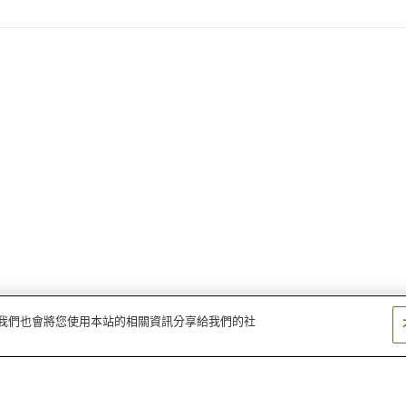
量。我們也會將您使用本站的相關資訊分享給我們的社
人吉溫泉站
矢岳站
人吉站