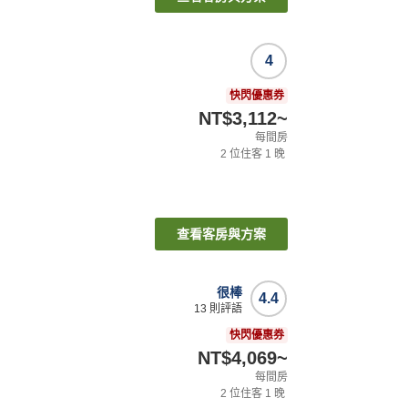
4
快閃優惠券
NT$3,112
~
每間房
2
位住客
1
晚
查看客房與方案
很棒
4.4
13
則評語
快閃優惠券
NT$4,069
~
每間房
2
位住客
1
晚