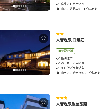
客房內可使用網路
由
人吉站
開車
約
11
分鐘可達
人吉溫泉 白鷺莊
可免費取消
僅供住宿
客房內可使用網路
有廁所／沒有浴室
由
西人吉站
步行
約
22
分鐘可達
人吉溫泉鍋屋旅館