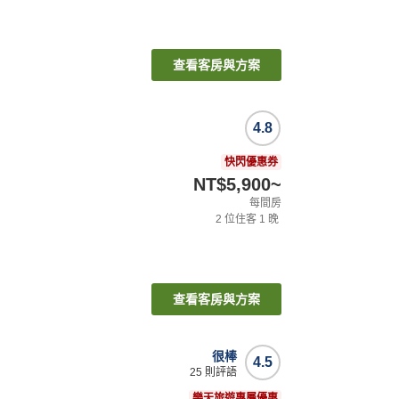
查看客房與方案
4.8
快閃優惠券
NT$5,900
~
每間房
2
位住客
1
晚
查看客房與方案
很棒
4.5
25
則評語
樂天旅遊專屬優惠