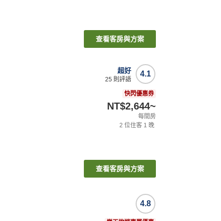
查看客房與方案
超好
4.1
25
則評語
快閃優惠券
NT$2,644
~
每間房
2
位住客
1
晚
查看客房與方案
4.8