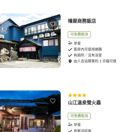
檜屋商務飯店
可免費取消
早餐
客房內可使用網路
有廁所／沒有浴室
由
人吉站
開車
約
3
分鐘可達
山江溫泉螢火蟲
可免費取消
早餐
有衛浴設施