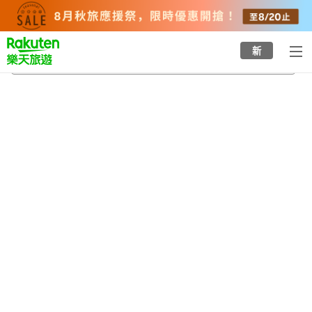
to
top
page
新
上熊本站
2026/8/22
-
2026/8/23
每間
2
人
•
1
間房