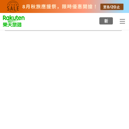
to
top
page
新
小川站
2026/8/21
-
2026/8/22
每間
2
人
•
1
間房