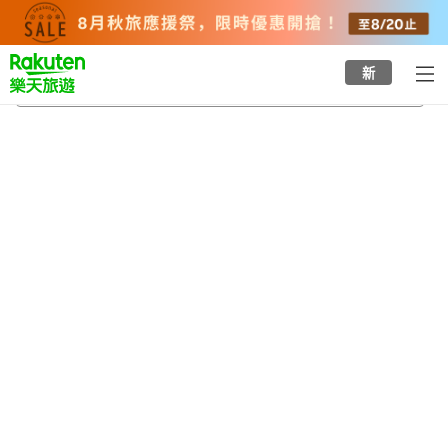
to
top
page
新
大阿蘇火山溫泉
2026/8/20
-
2026/8/21
每間
2
人
•
1
間房