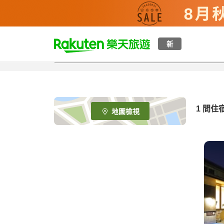
t
新
o
p
P
a
g
e
1 間住
地圖檢視
_
s
e
a
r
c
h