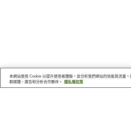
本網站使用 Cookie 以提升使用者體驗，並分析我們網站的效能與流
群媒體、廣告和分析合作夥伴。
隱私權政策
熊本縣
的溫泉
南阿蘇溫泉
玉名溫泉
瀧之上溫泉
下田溫泉
首頁
日本
熊本縣
湯浦溫泉