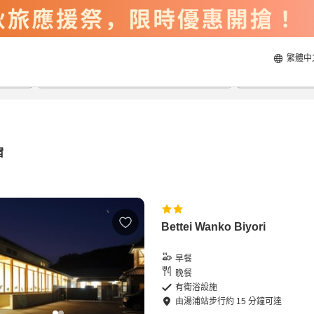
繁體中
2026/8/22
2026/8/23
每間
2
人
宿
Bettei Wanko Biyori
早餐
晚餐
有衛浴設施
由
湯浦站
步行
約
15
分鐘可達