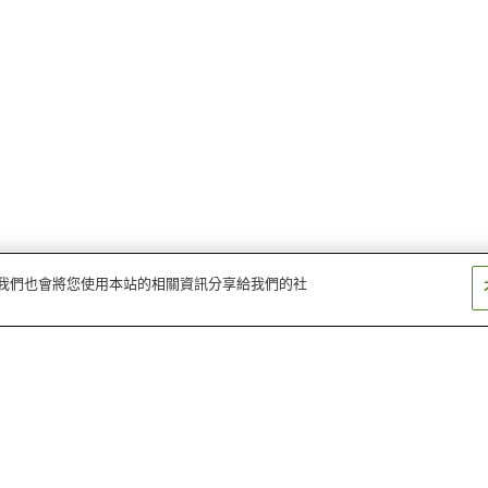
量。我們也會將您使用本站的相關資訊分享給我們的社
麻生釣溫泉
白川溫泉
日奈久溫泉
黑川溫泉
植木溫泉
仙醉峽溫泉