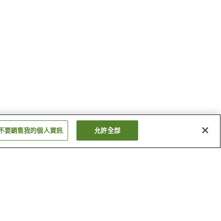
不要銷售我的個人資訊
允許全部
南小國溫泉
阿蘇內牧溫泉
顯示更多