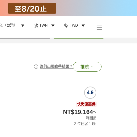
文（台灣）
TWN
TWD
•
1
間房
搜尋
推薦
為何出現這些結果？
4.9
快閃優惠券
NT$19,164
~
每間房
2
位住客
1
晚