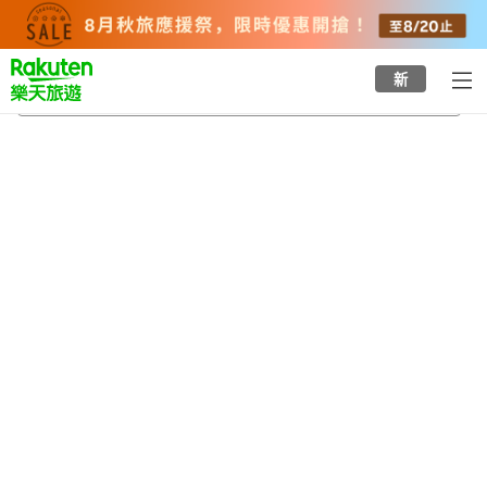
to
top
page
新
福知山
2026/8/24
-
2026/8/25
每間
2
人
•
1
間房