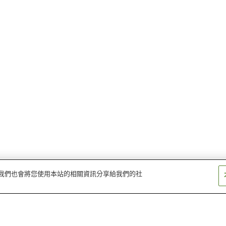
量。我們也會將您使用本站的相關資訊分享給我們的社
加茂站
木津川台站
木津站