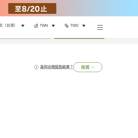
文（台灣）
TWN
TWD
•
1
間房
搜尋
推薦
為何出現這些結果？