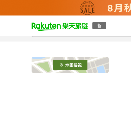
t
新
o
p
P
a
g
e
地圖檢視
_
s
e
a
r
c
h