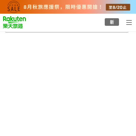
to
top
page
新
祇王寺
2026/8/22
-
2026/8/23
每間
2
人
•
1
間房