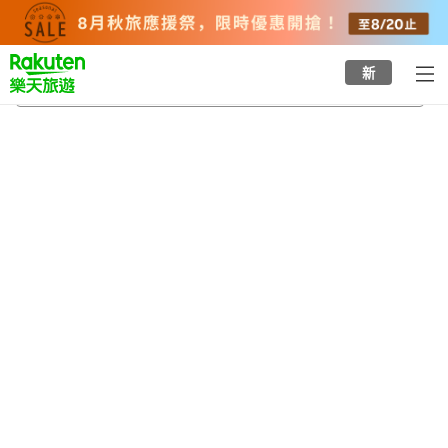
to
top
page
新
喜多站
2026/8/24
-
2026/8/25
每間
2
人
•
1
間房