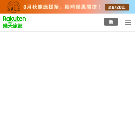
to
top
page
新
栗田站
2026/8/23
-
2026/8/24
每間
2
人
•
1
間房