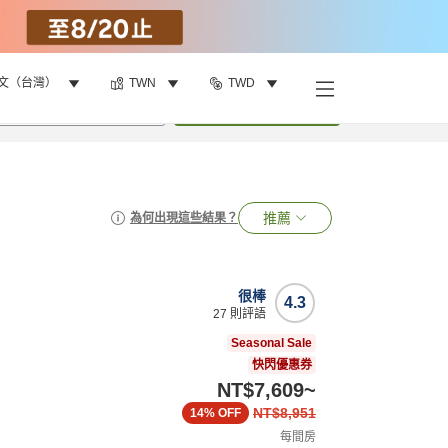
文（台灣）
TWN
TWD
•
1
間房
搜尋
推薦
為何出現這些結果？
很棒
4.3
27
則評語
Seasonal Sale
快閃優惠券
NT$7,609
~
NT$8,951
14%
OFF
每間房