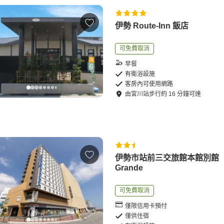
伊勢 Route-Inn 飯店
可免費取消
早餐
有衛浴設施
客房內可使用網路
由
宮川站
步行
約
16
分鐘可達
伊勢市站前三交旅館本館別館
Grande
可免費取消
僅限信用卡預付
僅供住宿