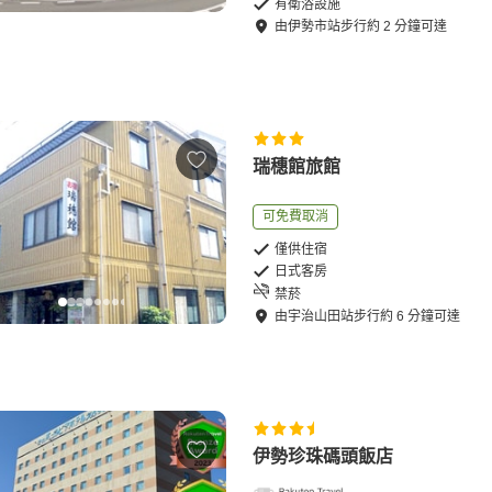
有衛浴設施
由
伊勢市站
步行
約
2
分鐘可達
瑞穗館旅館
可免費取消
僅供住宿
日式客房
禁菸
由
宇治山田站
步行
約
6
分鐘可達
伊勢珍珠碼頭飯店