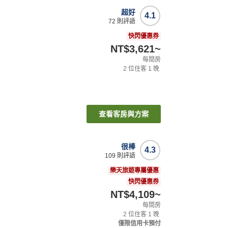
超好
4.1
72
則評語
快閃優惠券
NT$3,621
~
每間房
2
位住客
1
晚
查看客房與方案
很棒
4.3
109
則評語
樂天旅遊專屬優惠
快閃優惠券
NT$4,109
~
每間房
2
位住客
1
晚
僅限信用卡預付