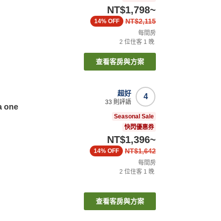
NT$1,798
~
NT$2,115
14%
OFF
每間房
2
位住客
1
晚
查看客房與方案
超好
4
33
則評語
 one
Seasonal Sale
快閃優惠券
NT$1,396
~
NT$1,642
14%
OFF
每間房
2
位住客
1
晚
查看客房與方案