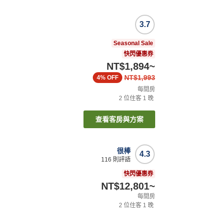
3.7
Seasonal Sale
快閃優惠券
NT$1,894
~
NT$1,993
4%
OFF
每間房
2
位住客
1
晚
查看客房與方案
很棒
4.3
116
則評語
快閃優惠券
NT$12,801
~
每間房
2
位住客
1
晚