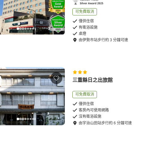
可免費取消
僅供住宿
有衛浴設施
桌燈
由
伊勢市站
步行
約
3
分鐘可達
三重縣日之出旅館
可免費取消
僅供住宿
客房內可使用網路
沒有衛浴設施
由
宇治山田站
步行
約
6
分鐘可達