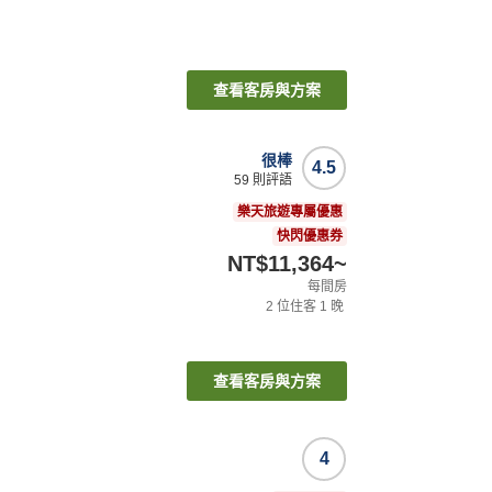
查看客房與方案
很棒
4.5
59
則評語
樂天旅遊專屬優惠
快閃優惠券
NT$11,364
~
每間房
2
位住客
1
晚
查看客房與方案
4