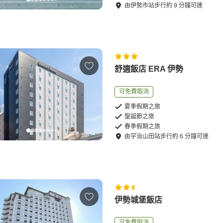
由
伊勢市站
步行
約
9
分鐘可達
舒適飯店 ERA 伊勢
可免費取消
夏季假期之旅
聖誕節之旅
春季假期之旅
由
宇治山田站
步行
約
6
分鐘可達
伊勢城堡飯店
可免費取消