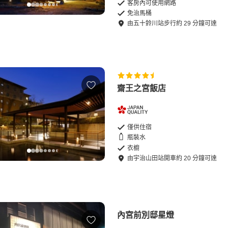
客房內可使用網路
免治馬桶
由
五十鈴川站
步行
約
29
分鐘可達
齋王之宮飯店
僅供住宿
瓶裝水
衣櫥
由
宇治山田站
開車
約
20
分鐘可達
內宮前別邸星燈