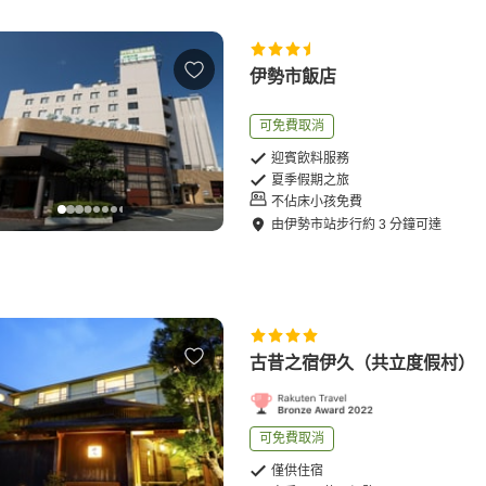
伊勢市飯店
可免費取消
迎賓飲料服務
夏季假期之旅
不佔床小孩免費
由
伊勢市站
步行
約
3
分鐘可達
古昔之宿伊久（共立度假村）
可免費取消
僅供住宿