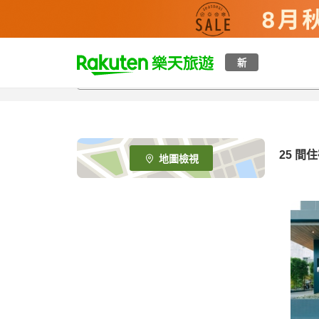
t
新
o
p
P
a
g
e
25
間住
地圖檢視
_
s
e
a
r
c
h