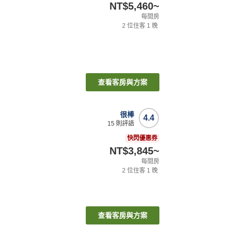
NT$5,460
~
每間房
2
位住客
1
晚
查看客房與方案
很棒
4.4
15
則評語
快閃優惠券
NT$3,845
~
每間房
2
位住客
1
晚
查看客房與方案