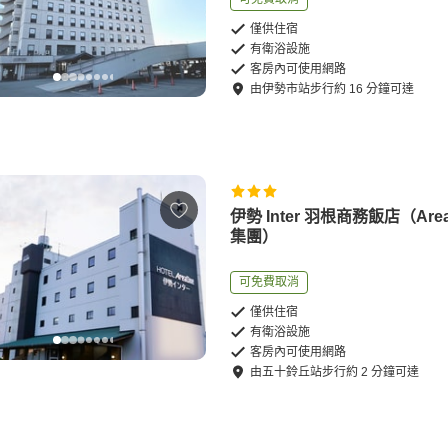
僅供住宿
有衛浴設施
客房內可使用網路
由
伊勢市站
步行
約
16
分鐘可達
伊勢 Inter 羽根商務飯店（Area
集團）
可免費取消
僅供住宿
有衛浴設施
客房內可使用網路
由
五十鈴丘站
步行
約
2
分鐘可達