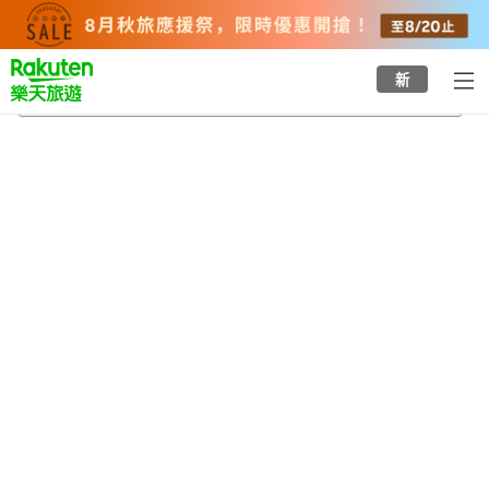
to
top
page
新
二見興玉神社
2026/8/22
-
2026/8/23
每間
2
人
•
1
間房