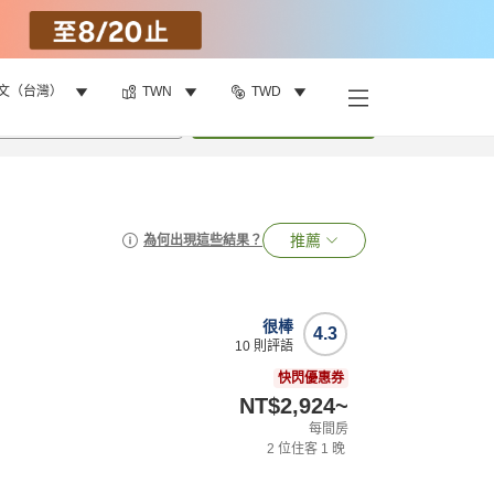
文（台灣）
TWN
TWD
•
1
間房
搜尋
推薦
為何出現這些結果？
很棒
4.3
10
則評語
快閃優惠券
NT$2,924
~
每間房
2
位住客
1
晚