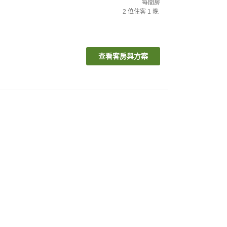
每間房
2
位住客
1
晚
查看客房與方案