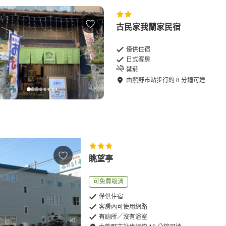
古民家我蘭家民宿
僅供住宿
日式客房
禁菸
由
熊野市站
步行
約
8
分鐘可達
眺望亭
可免費取消
僅供住宿
客房內可使用網路
有廁所／沒有浴室