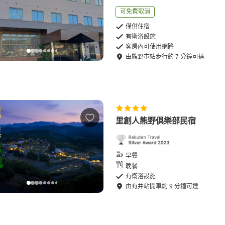
可免費取消
僅供住宿
有衛浴設施
客房內可使用網路
由
熊野市站
步行
約
7
分鐘可達
里創人熊野倶樂部民宿
早餐
晚餐
有衛浴設施
由
有井站
開車
約
9
分鐘可達