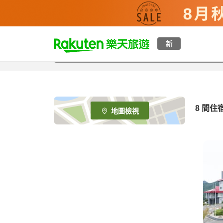
t
新
o
p
P
a
g
e
8
間住
地圖檢視
_
s
e
a
r
c
h