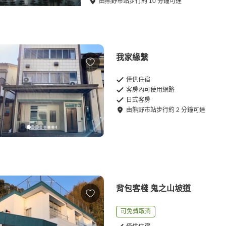
由
熊野市站
步行
約
10
分鐘可達
我家緣繫
僅供住宿
客房內可使用網路
日式客房
由
熊野市站
步行
約
2
分鐘可達
背包客棧 鬼之山坡道
可免費取消