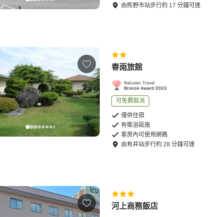
由
熊野市站
步行
約
17
分鐘可達
春雨旅館
可免費取消
僅供住宿
有衛浴設施
客房內可使用網路
由
有井站
步行
約
28
分鐘可達
河上商務飯店