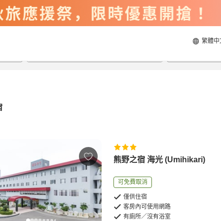
繁體中
2026/8/20
2026/8/21
每間
2
人
宿
熊野之宿 海光 (Umihikari)
可免費取消
僅供住宿
客房內可使用網路
有廁所／沒有浴室