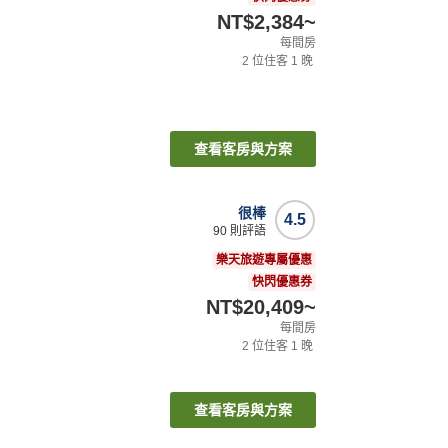
NT$2,384
~
每間房
2
位住客
1
晚
查看客房與方案
很棒
4.5
90
則評語
樂天旅遊專屬優惠
快閃優惠券
NT$20,409
~
每間房
2
位住客
1
晚
查看客房與方案