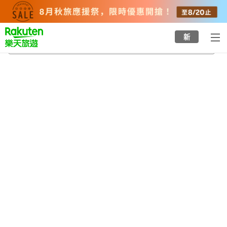
to
top
page
新
松阪
2026/8/19
-
2026/8/20
每間
2
人
•
1
間房