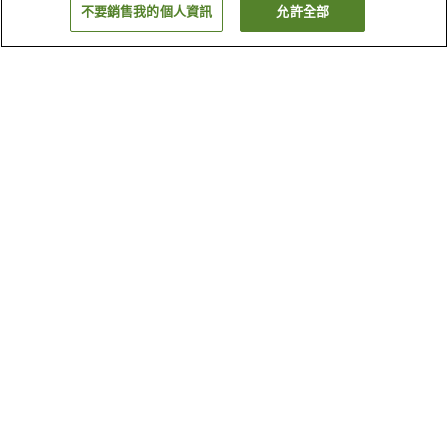
不要銷售我的個人資訊
允許全部
返回
4
間住宿
為何出現這些結果？