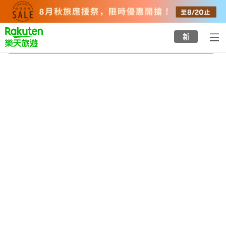
to
top
page
新
濱島溫泉
2026/8/21
-
2026/8/22
每間
2
人
•
1
間房