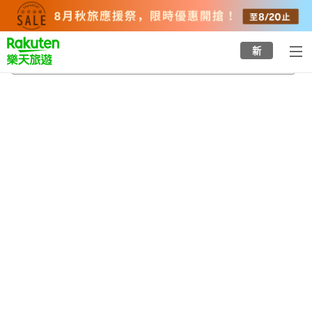
to
top
page
新
宮崎科學技術館
2026/8/22
-
2026/8/23
每間
2
人
•
1
間房