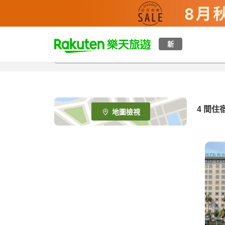
t
新
o
p
P
a
g
e
4
間住
地圖檢視
_
s
e
a
r
c
h