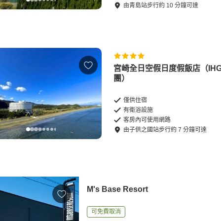
由
青島站
步行
約
10
分鐘可達
宮崎全日空假日度假飯店（IHG
團）
僅供住宿
有衛浴設施
客房內可使用網路
由
子供之國站
步行
約
7
分鐘可達
M's Base Resort
可免費取消