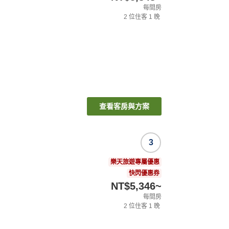
每間房
2
位住客
1
晚
查看客房與方案
3
樂天旅遊專屬優惠
快閃優惠券
NT$5,346
~
每間房
2
位住客
1
晚