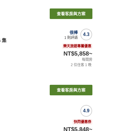
查看客房與方案
很棒
4.3
1
則評語
 集
樂天旅遊專屬優惠
NT$5,858
~
每間房
2
位住客
1
晚
查看客房與方案
4.9
快閃優惠券
NT$5,848
~