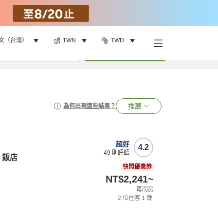
文（台灣）
TWN
TWD
•
1
間房
搜尋
推薦
為何出現這些結果？
超好
4.2
49
則評語
a 飯店
快閃優惠券
NT$2,241
~
每間房
2
位住客
1
晚