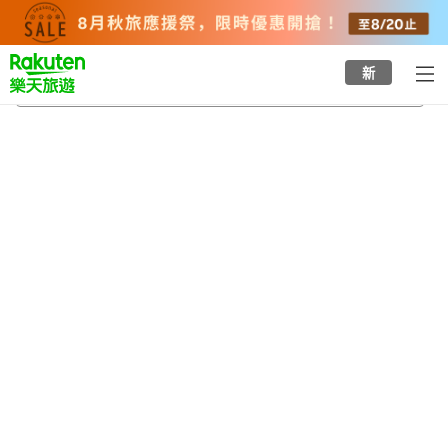
to
top
page
新
阿智村
2026/8/21
-
2026/8/22
每間
2
人
•
1
間房