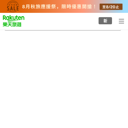
to
top
page
新
伊那
2026/8/24
-
2026/8/25
每間
2
人
•
1
間房