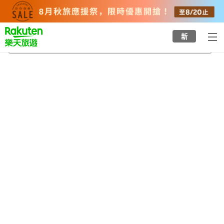
to
top
page
新
輕井澤歷史民俗資料館
2026/8/23
-
2026/8/24
每間
2
人
•
1
間房