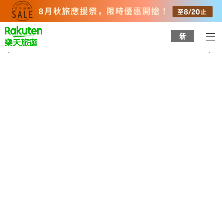
to
top
page
新
輕井澤町植物園
2026/8/21
-
2026/8/22
每間
2
人
•
1
間房