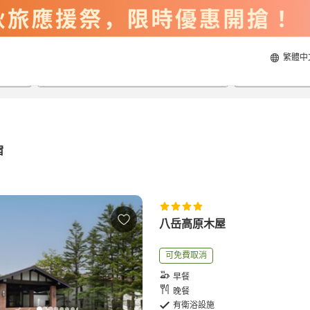
繁體中
2026/8/22
2026/8/23
每間
2
人
宿
八岳高原木屋
可免費取消
早餐
晚餐
有衛浴設施