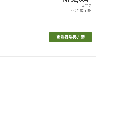
每間房
2
位住客
1
晚
查看客房與方案