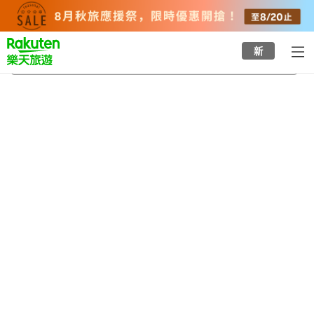
to
top
page
新
市政府前站
2026/8/20
-
2026/8/21
每間
2
人
•
1
間房