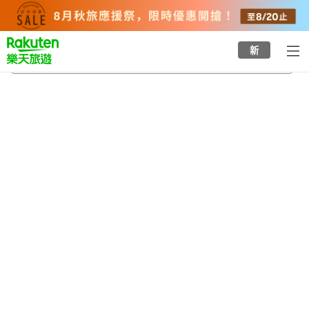
to
top
page
新
岡信孝收藏須坂經典博物館
2026/8/23
-
2026/8/24
每間
2
人
•
1
間房