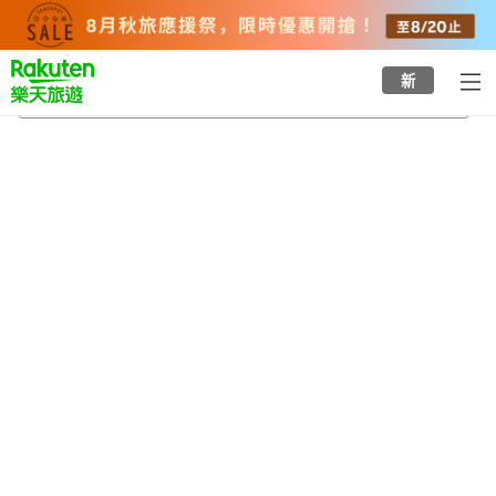
to
top
page
新
白馬八方溫泉
2026/8/22
-
2026/8/23
每間
2
人
•
1
間房