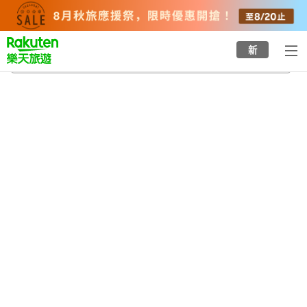
to
top
page
新
尖石溫泉
2026/8/20
-
2026/8/21
每間
2
人
•
1
間房