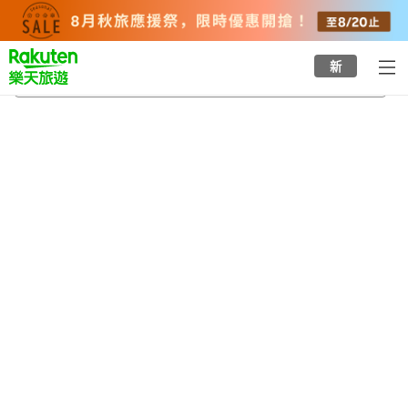
to
top
page
新
湯田中澀溫泉村
2026/8/20
-
2026/8/21
每間
2
人
•
1
間房