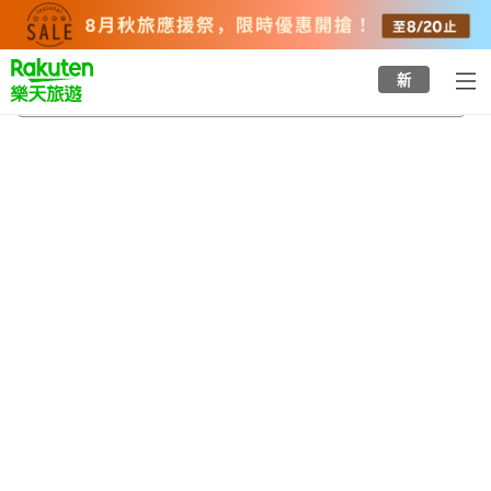
to
top
page
新
最教寺
2026/8/21
-
2026/8/22
每間
2
人
•
1
間房