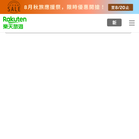
to
top
page
新
田平平戶口站
2026/8/22
-
2026/8/23
每間
2
人
•
1
間房